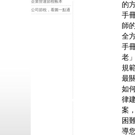
企業營運節稅帳本
的
公司節稅，看圖一點通
手
師
全
手
老
規
最
如
律
案
困
導