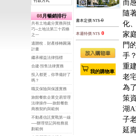
付款方式
而
隨
08
月暢銷排行
0
書本定價 NT$
化
共有土地處分實務與技
巧─土地法第三十四條
0
家
本週特價 NT$
之一
遺贈稅．財產移轉圓滿
門
計畫
手
繼承權益法律指標
重
合建‧預售法律實務
我的購物車
投入都更，你準備好了
老
嗎？
為
職災保險與保護實務
策
旅館餐飲企業交易管理
法律操作──旅館餐飲
湖
商務契約與範例
不動產信託實戰第一線
子
──辦理登記與稅務規
延
劃範例