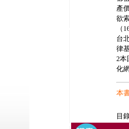
產
欲
（1
台
律
2本
化
本
目