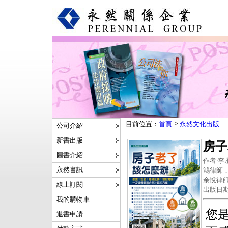
>
目前位置：
首頁
永然文化出版
公司介紹
新書出版
房子
圖書介紹
作者‧
永然書訊
鴻律師
余悅律師│
線上訂閱
出版日期‧
我的購物車
您
退書申請