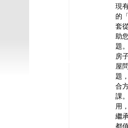
現
的
套
助
題
房
屋
題
合
課
用
繼
都