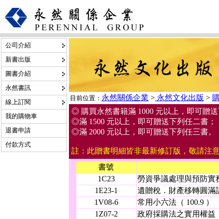
公司介紹
新書出版
圖書介紹
永然書訊
永然關係企業
>
永然文化出版
>
目前位置：
線上訂閱
◎ 購買永然書籍滿 1000 元以上，即可贈
我的購物車
◎滿 1500 元以上，即可贈送下列任二書；
退書申請
◎滿 2000 元以上，即可贈送下列任三書。
付款方式
註：此贈書明細皆非最新修訂版，敬請注
書號
1C23
勞資爭議處理與預防實務（ 
1E23-1
遺贈稅．財產移轉圓滿計畫（
1V08-6
常用小六法（ 100.9 ）
1Z07-2
政府採購法之實用權益（ 1