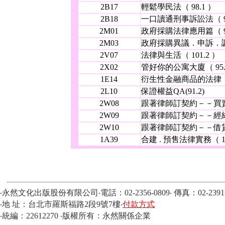
2B17
輕鬆學民法（ 98.1 ）
2B18
一口讀通刑事訴訟法（ 99
2M01
政府採購法律應用篇（ 98
2M03
政府採購異議．申訴．調
2V07
法律與生活（ 101.2 ）
2X02
管好你的公寓大廈（ 95.
1E14
衍生性金融商品的法律．實
2L10
保證權益QA(91.2)
2W08
跟著律師訂契約－－買賣契
2W09
跟著律師訂契約－－經紀仲
2W10
跟著律師訂契約－－借貸契約
1A39
合建 . 預售法律實務（ 10
‧永然文化出版股份有限公司‧電話：02-2356-0809‧ 傳真：02-2391-5
‧地 址：台北市羅斯福路2段9號7樓‧
付款方式
‧統編：22612270 ‧版權所有：永然關係企業