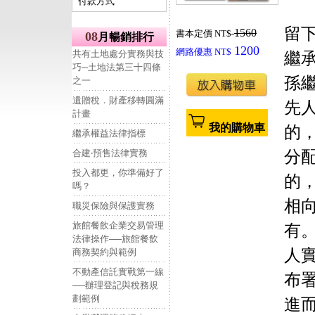
付款方式
留
1560
書本定價 NT$
08
月暢銷排行
1200
網路優惠 NT$
共有土地處分實務與技
繼
巧─土地法第三十四條
孫
之一
遺贈稅．財產移轉圓滿
先
計畫
我的購物車
的
繼承權益法律指標
合建‧預售法律實務
分
投入都更，你準備好了
的
嗎？
相
職災保險與保護實務
旅館餐飲企業交易管理
有
法律操作──旅館餐飲
人
商務契約與範例
不動產信託實戰第一線
布
──辦理登記與稅務規
劃範例
進