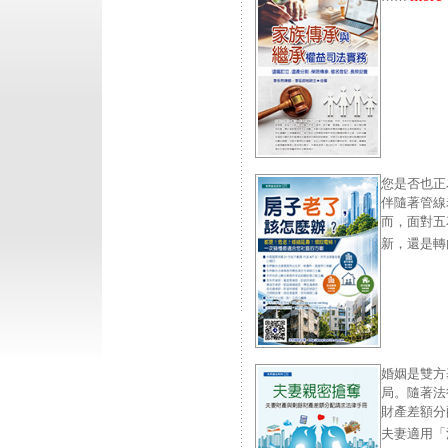
您是否也正
伴隨著管線
而，面對五
新，還是轉
婚姻是雙方
局。隨著法
財產差額分
夫妻適用「