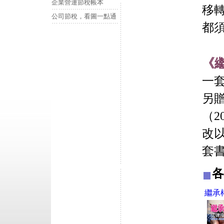
企業營運節稅帳本
移
公司節稅，看圖一點通
都
《
一套
另
（2
改
套書明
各
繼承