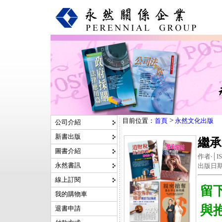
>
目前位置：
首頁
永然文化出版
公司介紹
新書出版
繼承
圖書介紹
作者‧│IS
永然書訊
出版日期
線上訂閱
留
我的購物車
與
退書申請