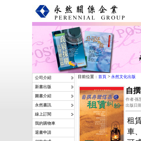
>
目前位置：
首頁
永然文化出版
公司介紹
新書出版
自撰
圖書介紹
作者‧孫慧
永然書訊
出版日期‧
線上訂閱
租
我的購物車
車
退書申請