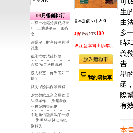
可
付款方式
生
08
月暢銷排行
200
由
書本定價 NT$
共有土地處分實務與技
巧─土地法第三十四條
多
100
5折
特價 NT$
之一
時
遺贈稅．財產移轉圓滿
※注意本書出版年月
計畫
義
繼承權益法律指標
告
合建‧預售法律實務
舉
投入都更，你準備好了
我的購物車
嗎？
函
職災保險與保護實務
際
旅館餐飲企業交易管理
法律操作──旅館餐飲
有
商務契約與範例
不動產信託實戰第一線
──辦理登記與稅務規
劃範例
本